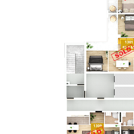
1301
83.6 M
1309
48 M²