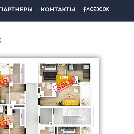
ПАРТНЕРЫ
КОНТАКТЫ
ACEBOOK
3
1304
²
44.3 M²
²