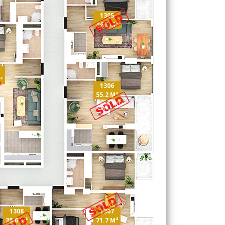
1305
44.5 M²
²
1306
55.2 M²
1308
1307
38.6 M²
71.7 M²